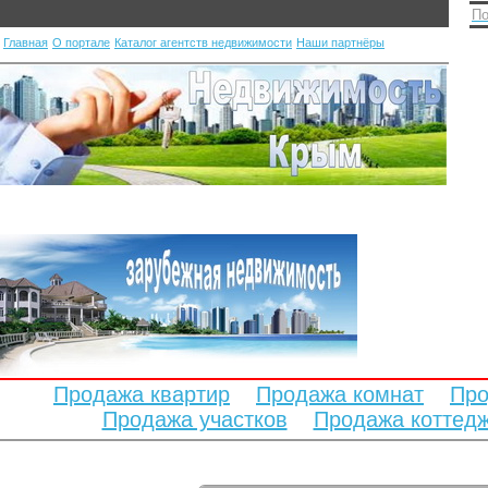
По
Главная
О портале
Каталог агентств недвижимости
Наши партнёры
Продажа квартир
Продажа комнат
Про
Продажа участков
Продажа коттед