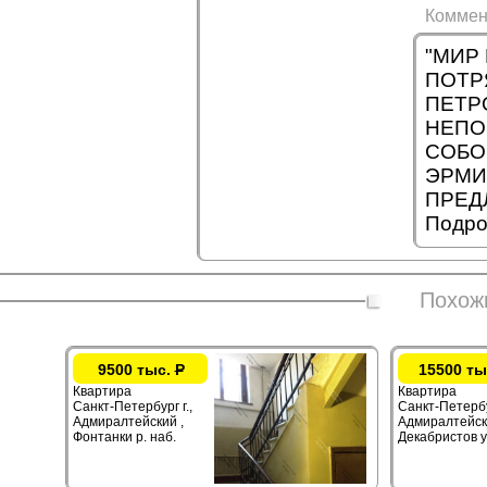
Коммен
"МИР 
ПОТР
ПЕТР
НЕПО
СОБО
ЭРМИ
ПРЕД
Подро
Похож
9500 тыс.
Р
15500 ты
Квартира
Квартира
Санкт-Петербург г.,
Санкт-Петербур
Адмиралтейский ,
Адмиралтейск
Фонтанки р. наб.
Декабристов у