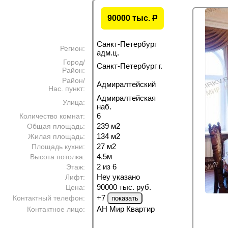
90000 тыс.
P
Санкт-Петербург
Регион:
адм.ц.
Город/
Санкт-Петербург г.
Район:
Район/
Адмиралтейский
Нас. пункт:
Адмиралтейская
Улица:
наб.
6
Количество комнат:
239 м
2
Общая площадь:
134 м
2
Жилая площадь:
27 м
2
Площадь кухни:
4.5м
Высота потолка:
2 из 6
Этаж:
Неу указано
Лифт:
90000 тыс. руб.
Цена:
+7
Контактный телефон:
АН Мир Квартир
Контактное лицо: