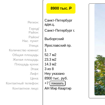
8900 тыс.
P
Санкт-Петербург
Регион:
адм.ц.
Город/
Санкт-Петербург г.
Район:
Район/
Выборгский
Нас. пункт:
Ярославский пр.
Улица:
1
Количество комнат:
52.7 м
2
Общая площадь:
23.3 м
2
Жилая площадь:
14.3 м
2
Площадь кухни:
3 из 8
Этаж:
Неу указано
Лифт:
8900 тыс. руб.
Цена:
+7
Контактный телефон:
АН Мир Квартир
Контактное лицо: