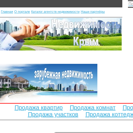
По
Главная
О портале
Каталог агентств недвижимости
Наши партнёры
Продажа квартир
Продажа комнат
Про
Продажа участков
Продажа коттед