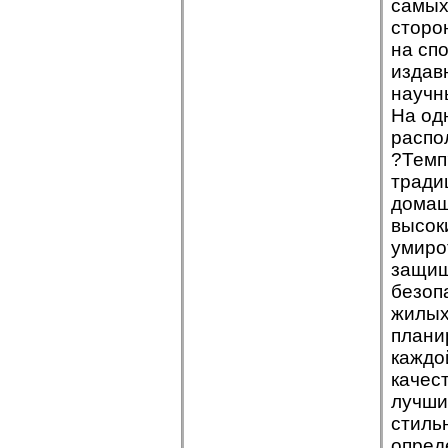
самых
сторо
на сп
издав
научн
На од
распо
?Темп?
тради
домаш
высок
умиро
защищ
безоп
жилых
плани
каждо
качес
лучши
стиль
опред