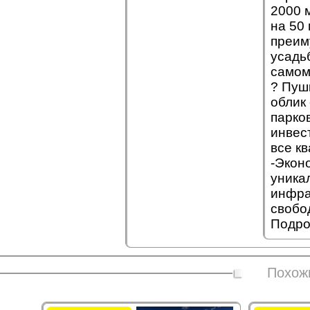
2000 
на 50
преим
усадь
самом
? Пуш
облик
парко
инвес
все к
-Экон
уника
инфра
свобо
Подро
Похож