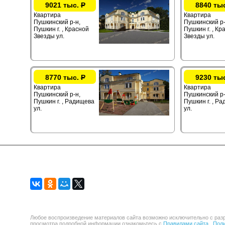
9021 тыс.
Р
8840 ты
Квартира
Квартира
Пушкинский р-н,
Пушкинский р-
Пушкин г. , Красной
Пушкин г. , Кр
Звезды ул.
Звезды ул.
8770 тыс.
Р
9230 ты
Квартира
Квартира
Пушкинский р-н,
Пушкинский р-
Пушкин г. , Радищева
Пушкин г. , Р
ул.
ул.
Любое воспроизведение материалов сайта возможно исключительно с разр
просмотра подробной информации ознакомьтесь с
Правилами сайта .
Поли