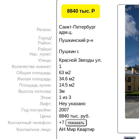
8840 тыс.
P
Санкт-Петербург
Регион:
адм.ц.
Город/
Пушкинский р-н
Район:
Район/
Пушкин г.
Нас. пункт:
Красной Звезды ул.
Улица:
1
Количество комнат:
63 м
2
Общая площадь:
34.6 м
2
Жилая площадь:
14.5 м
2
Площадь кухни:
3м
Высота потолка:
1 из 3
Этаж:
Неу указано
Лифт:
2007
Год постройки:
8840 тыс. руб.
Цена:
+7
Контактный телефон:
АН Мир Квартир
Контактное лицо: