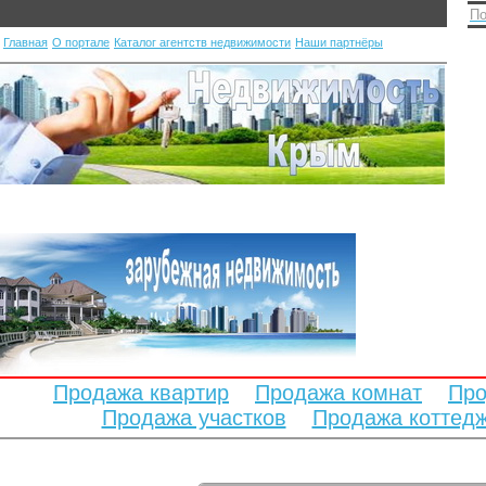
По
Главная
О портале
Каталог агентств недвижимости
Наши партнёры
Продажа квартир
Продажа комнат
Про
Продажа участков
Продажа коттед