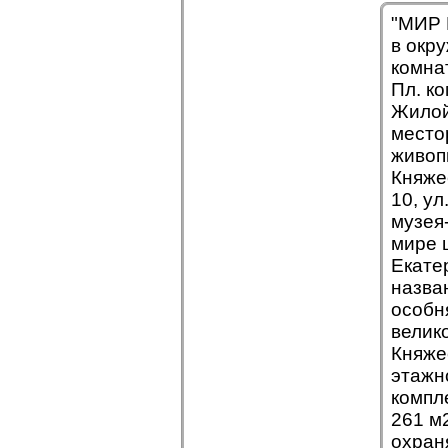
"МИР 
в окр
комна
Пл. ко
Жилой
место
живоп
Княже
10, ул
музея
мире 
Екате
назва
особн
велик
Княже
этажно
компле
261 м
охран