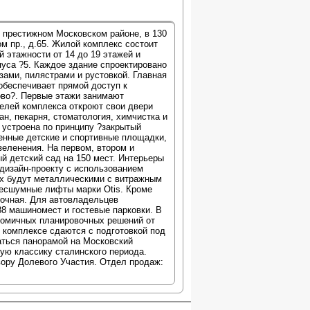
 престижном Московском районе, в 130
м пр., д.65. Жилой комплекс состоит
 этажности от 14 до 19 этажей и
пуса ?5. Каждое здание спроектировано
зами, пилястрами и рустовкой. Главная
обеспечивает прямой доступ к
ово?. Первые этажи занимают
елей комплекса откроют свои двери
ан, пекарня, стоматология, химчистка и
 устроена по принципу ?закрытый
енные детские и спортивные площадки,
зеленения. На первом, втором и
ый детский сад на 150 мест. Интерьеры
дизайн-проекту с использованием
их будут металлическими с витражным
бесшумные лифты марки Otis. Кроме
сочная. Для автовладельцев
8 машиномест и гостевые парковки. В
номичных планировочных решений от
 комплексе сдаются с подготовкой под
аться панорамой на Московский
ную классику сталинского периода.
вору Долевого Участия. Отдел продаж: