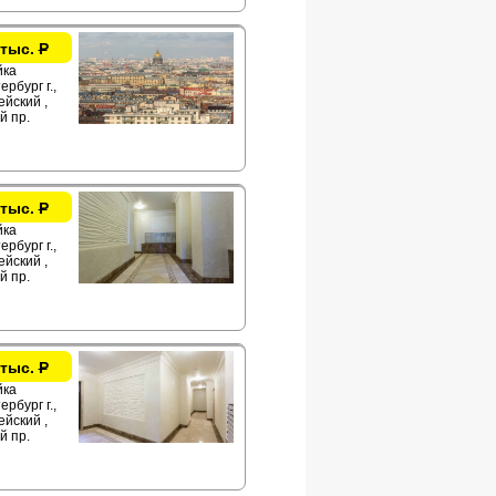
 тыс.
Р
йка
рбург г.,
йский ,
й пр.
 тыс.
Р
йка
рбург г.,
йский ,
й пр.
 тыс.
Р
йка
рбург г.,
йский ,
й пр.