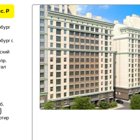
ыс.
P
рбург
ург г.
ский
пр.
тал
б.
ртир