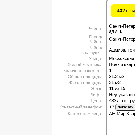
4327 т
Санкт-Пете
Регион:
адм.ц.
Город/
Санкт-Петерб
Район:
Район/
Адмиралтей
Нас. пункт:
Московский 
Улица:
Новый квар
Жилой комплекс:
1
Количество комнат:
31.2 м
2
Общая площадь:
21 м
2
Жилая площадь:
11 из 19
Этаж:
Неу указано
Лифт:
4327 тыс. ру
Цена:
+7
Контактный телефон:
АН Мир Ква
Контактное лицо: