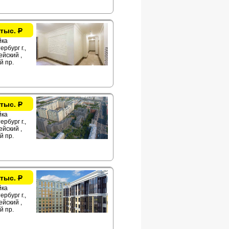
 тыс.
Р
йка
рбург г.,
йский ,
й пр.
 тыс.
Р
йка
рбург г.,
йский ,
й пр.
 тыс.
Р
йка
рбург г.,
йский ,
й пр.