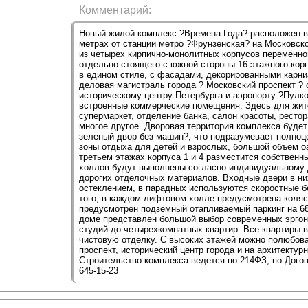
Комментарий:
Новый жилой комплекс ?Времена Года? расположен в
метрах от станции метро ?Фрунзенская? на Московско
из четырех кирпично-монолитных корпусов переменной
отдельно стоящего с южной стороны 16-этажного кор
в едином стиле, с фасадами, декорированными карни
деловая магистраль города ? Московский проспект ? 
историческому центру Петербурга и аэропорту ?Пулк
встроенные коммерческие помещения. Здесь для жит
супермаркет, отделение банка, салон красоты, рестор
многое другое. Дворовая территория комплекса будет
зеленый двор без машин?, что подразумевает полноц
зоны отдыха для детей и взрослых, большой объем о
третьем этажах корпуса 1 и 4 разместится собственн
холлов будут выполнены согласно индивидуальному 
дорогих отделочных материалов. Входные двери в н
остеклением, в парадных используются скоростные 
того, в каждом лифтовом холле предусмотрена коля
предусмотрен подземный отапливаемый паркинг на 68
доме представлен большой выбор современных эрго
студий до четырехкомнатных квартир. Все квартиры в
чистовую отделку. С высоких этажей можно полюбов
проспект, исторический центр города и на архитектур
Строительство комплекса ведется по 214ФЗ, по Дого
645-15-23