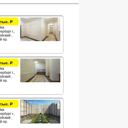
 тыс.
Р
йка
рбург г.,
йский ,
й пр.
 тыс.
Р
йка
рбург г.,
йский ,
й пр.
 тыс.
Р
йка
рбург г.,
йский ,
й пр.