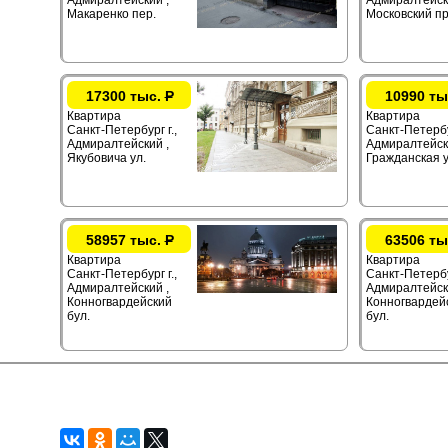
Адмиралтейский ,
Адмиралтейск
Макаренко пер.
Московский пр
17300 тыс.
Р
10990 ты
Квартира
Квартира
Санкт-Петербург г.,
Санкт-Петербур
Адмиралтейский ,
Адмиралтейск
Якубовича ул.
Гражданская у
58957 тыс.
Р
63506 ты
Квартира
Квартира
Санкт-Петербург г.,
Санкт-Петербур
Адмиралтейский ,
Адмиралтейск
Конногвардейский
Конногвардей
бул.
бул.