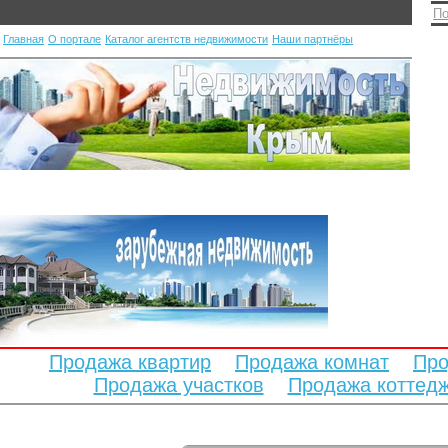
По
Главная
О портале
Каталог агентств недвижимости
Наши партнёры
Продажа квартир
Продажа комнат
Про
Продажа участков
Продажа коттед