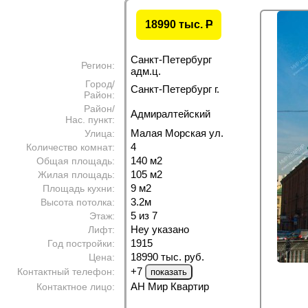
18990 тыс.
P
Санкт-Петербург
Регион:
адм.ц.
Город/
Санкт-Петербург г.
Район:
Район/
Адмиралтейский
Нас. пункт:
Малая Морская ул.
Улица:
4
Количество комнат:
140 м
2
Общая площадь:
105 м
2
Жилая площадь:
9 м
2
Площадь кухни:
3.2м
Высота потолка:
5 из 7
Этаж:
Неу указано
Лифт:
1915
Год постройки:
18990 тыс. руб.
Цена:
+7
Контактный телефон:
АН Мир Квартир
Контактное лицо: