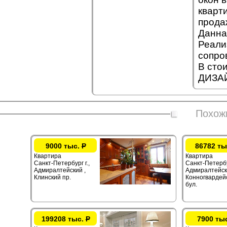
кварт
прода
Данна
Реали
сопро
В сто
ДИЗАЙ
Похож
9000 тыс.
Р
86782 ты
Квартира
Квартира
Санкт-Петербург г.,
Санкт-Петербур
Адмиралтейский ,
Адмиралтейск
Клинский пр.
Конногвардей
бул.
199208 тыс.
Р
7900 ты