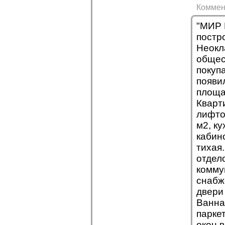
Коммен
"МИР 
постро
Неокл
общес
покуп
появи
площа
Кварт
лифто
м2, ку
кабино
тихая
отдел
коммун
снабж
двери
Ванна
парке
окон 