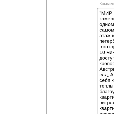
Коммен
"МИР 
камер
одном
самом
этажн
петерб
в кот
10 ми
досту
крепо
Австр
сад, 
себя 
теплы
благо
кварт
витра
кварт
разли