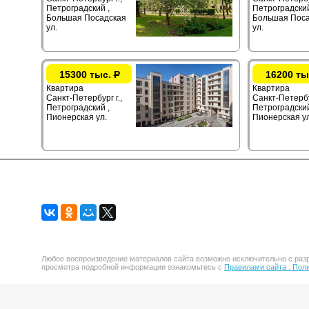
Петроградский ,
Петроградский
Большая Посадская
Большая Поса
ул.
ул.
15300 тыс.
Р
16200 ты
Квартира
Квартира
Санкт-Петербург г.,
Санкт-Петербур
Петроградский ,
Петроградский
Пионерская ул.
Пионерская ул
Любое воспроизведение материалов сайта возможно исключительно с разр
просмотра подробной информации ознакомьтесь с
Правилами сайта .
Поли