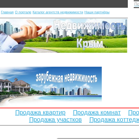
По
Главная
О портале
Каталог агентств недвижимости
Наши партнёры
Продажа квартир
Продажа комнат
Про
Продажа участков
Продажа коттед