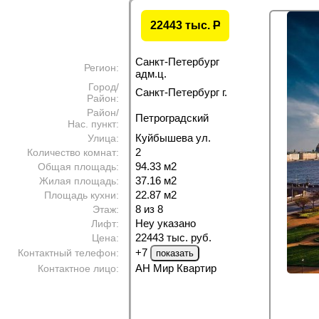
22443 тыс.
P
Санкт-Петербург
Регион:
адм.ц.
Город/
Санкт-Петербург г.
Район:
Район/
Петроградский
Нас. пункт:
Куйбышева ул.
Улица:
2
Количество комнат:
94.33 м
2
Общая площадь:
37.16 м
2
Жилая площадь:
22.87 м
2
Площадь кухни:
8 из 8
Этаж:
Неу указано
Лифт:
22443 тыс. руб.
Цена:
+7
Контактный телефон:
АН Мир Квартир
Контактное лицо: