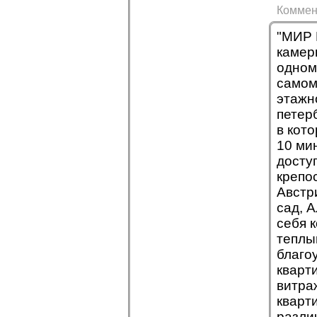
Коммен
"МИР 
камер
одном
самом
этажн
петерб
в кот
10 ми
досту
крепо
Австр
сад, 
себя 
теплы
благо
кварт
витра
кварт
разли