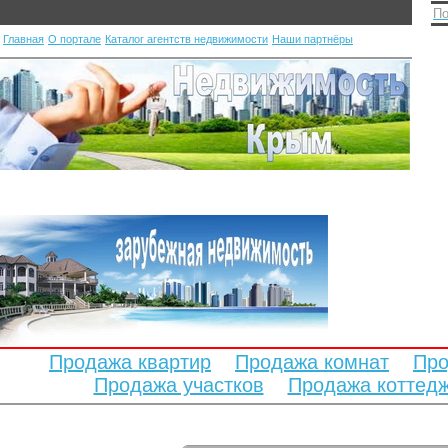
По
Главная
О портале
Каталог агентств недвижимости
Наши партнёры
Продажа квартир
Продажа комнат
Про
Продажа участков
Продажа коттед