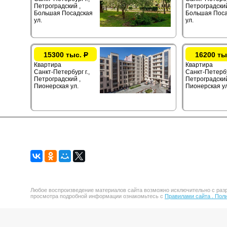
Петроградский ,
Петроградский
Большая Посадская
Большая Поса
ул.
ул.
15300 тыс.
Р
16200 ты
Квартира
Квартира
Санкт-Петербург г.,
Санкт-Петербур
Петроградский ,
Петроградский
Пионерская ул.
Пионерская ул
Любое воспроизведение материалов сайта возможно исключительно с разр
просмотра подробной информации ознакомьтесь с
Правилами сайта .
Поли