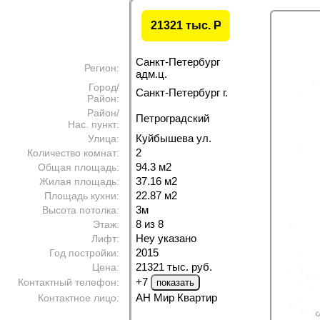
21321 тыс.
P
Санкт-Петербург
Регион:
адм.ц.
Город/
Санкт-Петербург г.
Район:
Район/
Петроградский
Нас. пункт:
Куйбышева ул.
Улица:
2
Количество комнат:
94.3 м
2
Общая площадь:
37.16 м
2
Жилая площадь:
22.87 м
2
Площадь кухни:
3м
Высота потолка:
8 из 8
Этаж:
Неу указано
Лифт:
2015
Год постройки:
21321 тыс. руб.
Цена:
+7
Контактный телефон:
АН Мир Квартир
Контактное лицо: