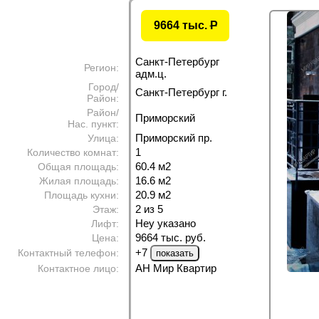
9664 тыс.
P
Санкт-Петербург
Регион:
адм.ц.
Город/
Санкт-Петербург г.
Район:
Район/
Приморский
Нас. пункт:
Приморский пр.
Улица:
1
Количество комнат:
60.4 м
2
Общая площадь:
16.6 м
2
Жилая площадь:
20.9 м
2
Площадь кухни:
2 из 5
Этаж:
Неу указано
Лифт:
9664 тыс. руб.
Цена:
+7
Контактный телефон:
АН Мир Квартир
Контактное лицо: