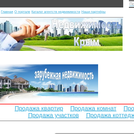
По
Главная
О портале
Каталог агентств недвижимости
Наши партнёры
Продажа квартир
Продажа комнат
Про
Продажа участков
Продажа коттед