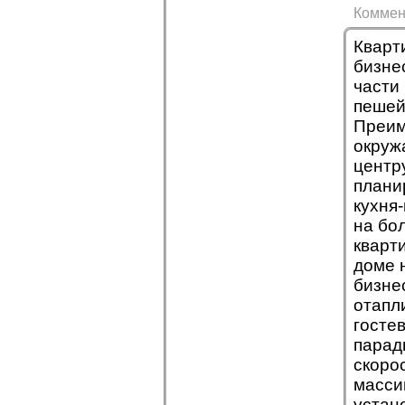
Коммен
Кварт
бизне
части
пешей
Преим
окруж
центр
плани
кухня
на бо
кварт
доме 
бизнес
отапл
госте
парад
скоро
массив
устан