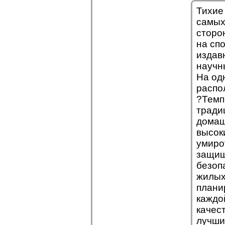
Тихие
самых
сторо
на сп
издав
научн
На од
распо
?Темп?
тради
домаш
высок
умиро
защищ
безоп
жилых
плани
каждо
качес
лучши