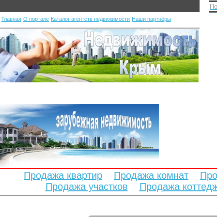
По
Главная
О портале
Каталог агентств недвижимости
Наши партнёры
Продажа квартир
Продажа комнат
Про
Продажа участков
Продажа коттед