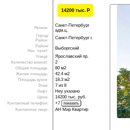
14200 тыс.
P
Санкт-Петербург
Регион:
адм.ц.
Город/
Санкт-Петербург г.
Район:
Район/
Выборгский
Нас. пункт:
Ярославский пр.
Улица:
2
Количество комнат:
80 м
2
Общая площадь:
42.4 м
2
Жилая площадь:
18.3 м
2
Площадь кухни:
7 из 8
Этаж:
Неу указано
Лифт:
14200 тыс. руб.
Цена:
+7
Контактный телефон:
АН Мир Квартир
Контактное лицо: