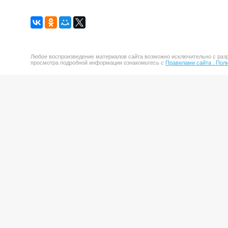
Любое воспроизведение материалов сайта возможно исключительно с разр
просмотра подробной информации ознакомьтесь с
Правилами сайта .
Поли