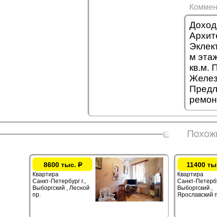
Коммен
Доход
Архите
Эклек
м этаж
кв.м. 
Желез
Предл
ремон
Похож
8600 тыс.
Р
11400 ты
Квартира
Квартира
Санкт-Петербург г.,
Санкт-Петербур
Выборгский , Лесной
Выборгский ,
пр.
Ярославский п