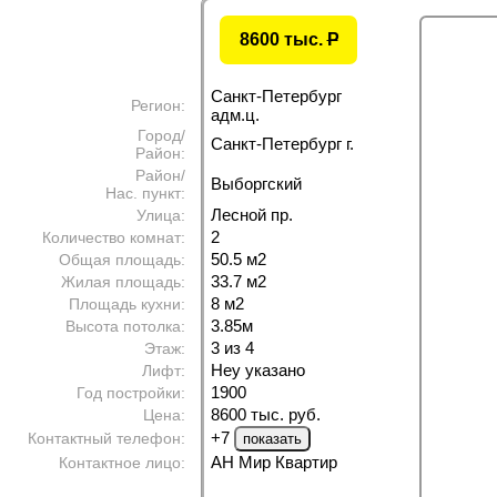
8600 тыс.
P
Санкт-Петербург
Регион:
адм.ц.
Город/
Санкт-Петербург г.
Район:
Район/
Выборгский
Нас. пункт:
Лесной пр.
Улица:
2
Количество комнат:
50.5 м
2
Общая площадь:
33.7 м
2
Жилая площадь:
8 м
2
Площадь кухни:
3.85м
Высота потолка:
3 из 4
Этаж:
Неу указано
Лифт:
1900
Год постройки:
8600 тыс. руб.
Цена:
+7
Контактный телефон:
АН Мир Квартир
Контактное лицо: