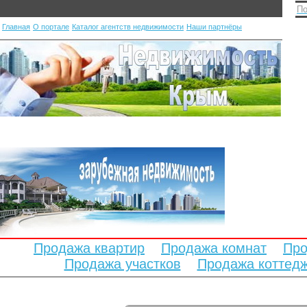
По
Главная
О портале
Каталог агентств недвижимости
Наши партнёры
Продажа квартир
Продажа комнат
Про
Продажа участков
Продажа коттед