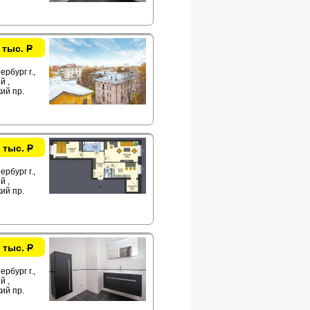
 тыс.
Р
рбург г.,
й ,
ий пр.
 тыс.
Р
рбург г.,
й ,
ий пр.
 тыс.
Р
рбург г.,
й ,
ий пр.