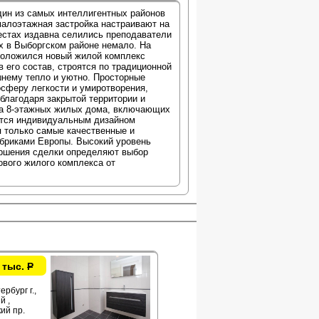
дин из самых интеллигентных районов
малоэтажная застройка настраивают на
местах издавна селились преподаватели
х в Выборгском районе немало. На
сположился новый жилой комплекс
 его состав, строятся по традиционной
шнему тепло и уютно. Просторные
сферу легкости и умиротворения,
лагодаря закрытой территории и
два 8-этажных жилых дома, включающих
ется индивидуальным дизайном
я только самые качественные и
бриками Европы. Высокий уровень
ершения сделки определяют выбор
ового жилого комплекса от
 тыс.
Р
рбург г.,
й ,
ий пр.