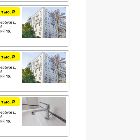
 тыс.
Р
рбург г.,
й ,
ий пр.
 тыс.
Р
рбург г.,
й ,
ий пр.
 тыс.
Р
рбург г.,
й ,
ий пр.