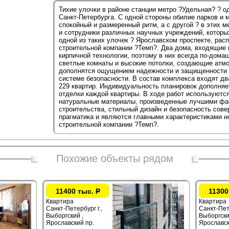
Тихие улочки в районе станции метро ?Удельная? ? о
Санкт-Петербурга. С одной стороны обилие парков и 
спокойный и размеренный ритм, а с другой ? в этих 
и сотрудники различных научных учреждений, которы
одной из таких улочек ? Ярославском проспекте, ра
строительной компании ?Темп?. Два дома, входящие в
кирпичной технологии, поэтому в них всегда по-дома
светлые комнаты и высокие потолки, создающие атмо
дополнятся ощущением надежности и защищенности б
системе безопасности. В состав комплекса входят 
229 квартир. Индивидуальность планировок дополня
отделки каждой квартиры. В ходе работ используютс
натуральные материалы, произведенные лучшими фа
строительства, стильный дизайн и безопасность сов
прагматика и являются главными характеристиками н
строительной компании ?Темп?.
Похожие объекты рядом
11400 тыс.
Р
11300
Квартира
Квартира
Санкт-Петербург г.,
Санкт-Пете
Выборгский ,
Выборгски
Ярославский пр.
Ярославск