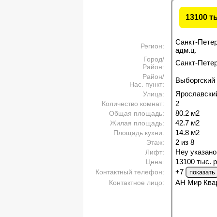
13100 т
Санкт-Пете
Регион:
адм.ц.
Город/
Санкт-Петерб
Район:
Район/
Выборгский
Нас. пункт:
Ярославский
Улица:
2
Количество комнат:
80.2 м
2
Общая площадь:
42.7 м
2
Жилая площадь:
14.8 м
2
Площадь кухни:
2 из 8
Этаж:
Неу указано
Лифт:
13100 тыс. р
Цена:
+7
Контактный телефон:
АН Мир Ква
Контактное лицо: