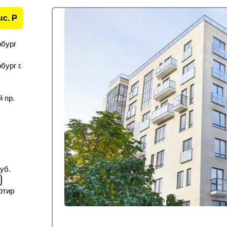
ыс.
P
рбург
ург г.
 пр.
уб.
ртир