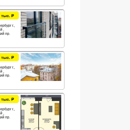
 тыс.
Р
рбург г.,
й ,
ий пр.
 тыс.
Р
рбург г.,
й ,
ий пр.
 тыс.
Р
рбург г.,
й ,
ий пр.