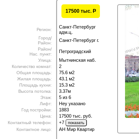
17500 тыс.
P
Санкт-Петербург
Регион:
адм.ц.
Город/
Санкт-Петербург г.
Район:
Район/
Петроградский
Нас. пункт:
Мытнинская наб.
Улица:
2
Количество комнат:
75.6 м
2
Общая площадь:
43.1 м
2
Жилая площадь:
15.3 м
2
Площадь кухни:
3.37м
Высота потолка:
5 из 6
Этаж:
Неу указано
Лифт:
1883
Год постройки:
17500 тыс. руб.
Цена:
+7
Контактный телефон:
АН Мир Квартир
Контактное лицо: