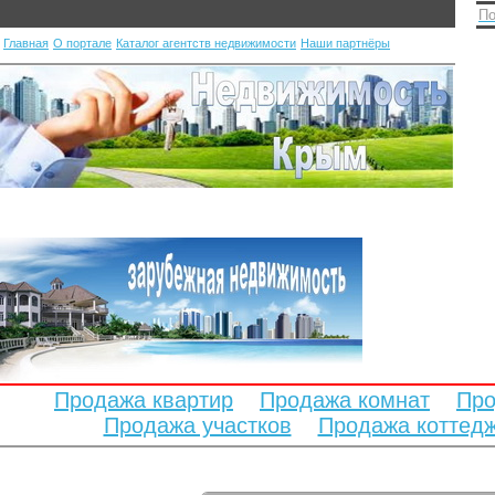
По
Главная
О портале
Каталог агентств недвижимости
Наши партнёры
Продажа квартир
Продажа комнат
Про
Продажа участков
Продажа коттед