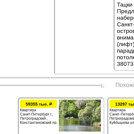
Тацки 
Предл
набер
Санкт
остро
внима
(лифт)
парад
потол
38073
Похож
59355 тыс.
Р
13297 ты
Квартира
Квартира
Санкт-Петербург г.,
Санкт-Петербур
Петроградский ,
Петроградский
Константиновский пр.
Куйбышева ул