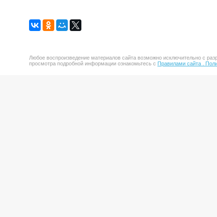
Любое воспроизведение материалов сайта возможно исключительно с разр
просмотра подробной информации ознакомьтесь с
Правилами сайта .
Поли