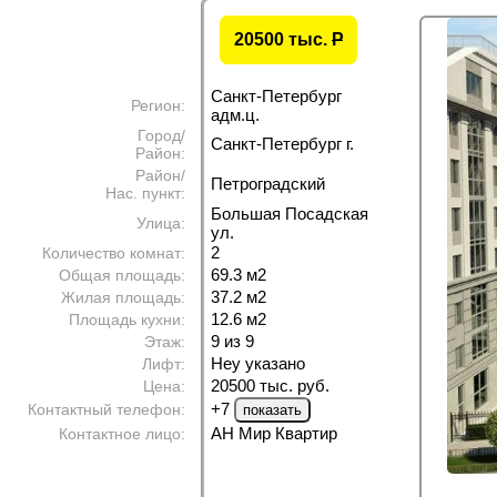
20500 тыс.
P
Санкт-Петербург
Регион:
адм.ц.
Город/
Санкт-Петербург г.
Район:
Район/
Петроградский
Нас. пункт:
Большая Посадская
Улица:
ул.
2
Количество комнат:
69.3 м
2
Общая площадь:
37.2 м
2
Жилая площадь:
12.6 м
2
Площадь кухни:
9 из 9
Этаж:
Неу указано
Лифт:
20500 тыс. руб.
Цена:
+7
Контактный телефон:
АН Мир Квартир
Контактное лицо: