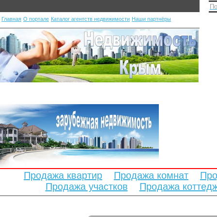
По
Главная
О портале
Каталог агентств недвижимости
Наши партнёры
Продажа квартир
Продажа комнат
Про
Продажа участков
Продажа коттед