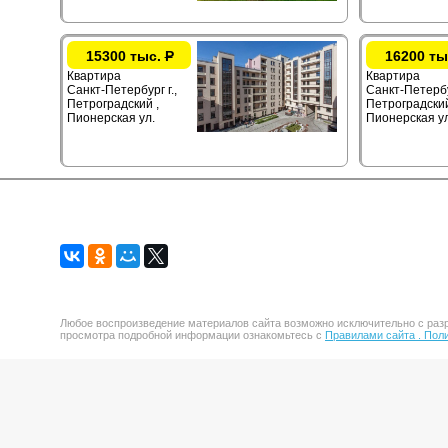
15300 тыс.
Р
16200 ты
Квартира
Квартира
Санкт-Петербург г.,
Санкт-Петербур
Петроградский ,
Петроградский
Пионерская ул.
Пионерская ул
Любое воспроизведение материалов сайта возможно исключительно с разр
просмотра подробной информации ознакомьтесь с
Правилами сайта .
Поли