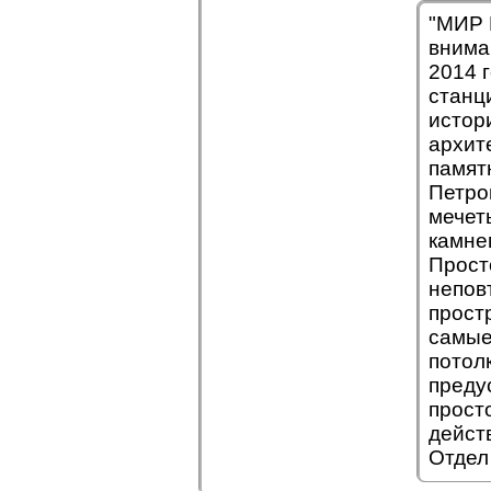
"МИР 
внима
2014 
станц
истор
архит
памят
Петро
мечет
камне
Прост
непов
прост
самые
потол
преду
прост
дейст
Отдел