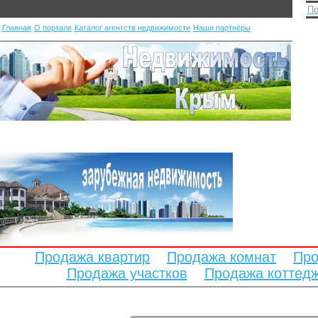
По
Главная
О портале
Каталог агентств недвижимости
Наши партнёры
Продажа квартир
Продажа комнат
Про
Продажа участков
Продажа коттед