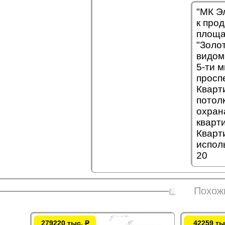
"МК Э
к про
площа
"Золо
видом
5-ти 
проспе
Кварт
потол
охран
кварт
Кварт
испол
20
Похож
279220 тыс.
Р
42259 ты