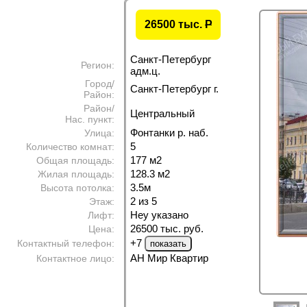
26500 тыс.
P
Санкт-Петербург
Регион:
адм.ц.
Город/
Санкт-Петербург г.
Район:
Район/
Центральный
Нас. пункт:
Фонтанки р. наб.
Улица:
5
Количество комнат:
177 м
2
Общая площадь:
128.3 м
2
Жилая площадь:
3.5м
Высота потолка:
2 из 5
Этаж:
Неу указано
Лифт:
26500 тыс. руб.
Цена:
+7
Контактный телефон:
АН Мир Квартир
Контактное лицо: