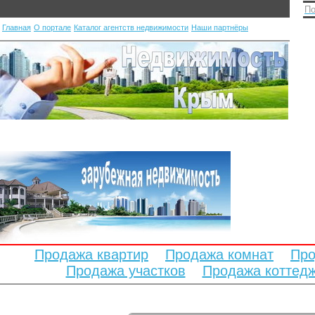
По
Главная
О портале
Каталог агентств недвижимости
Наши партнёры
Продажа квартир
Продажа комнат
Про
Продажа участков
Продажа коттед