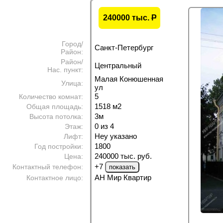
240000 тыс.
P
Город/
Санкт-Петербург
Район:
Район/
Центральный
Нас. пункт:
Малая Конюшенная
Улица:
ул
5
Количество комнат:
1518 м
2
Общая площадь:
3м
Высота потолка:
0 из 4
Этаж:
Неу указано
Лифт:
1800
Год постройки:
240000 тыс. руб.
Цена:
+7
Контактный телефон:
АН Мир Квартир
Контактное лицо: