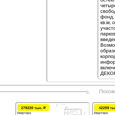
четыр
свобо
фонд.
кв.м,
участ
парко
введе
Возмо
образ
корпо
инфор
включ
ДЕКОР
Похож
279220 тыс.
Р
42259 ты
Квартира
Квартира