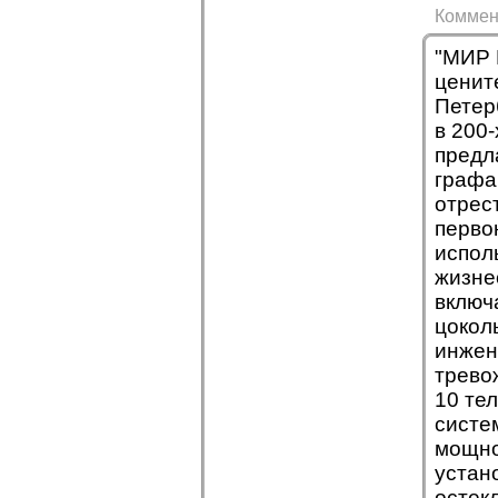
Коммен
"МИР 
ценит
Петер
в 200
предл
графа
отрес
перво
испол
жизне
включа
цокол
инжен
трево
10 те
систе
мощно
устан
остек