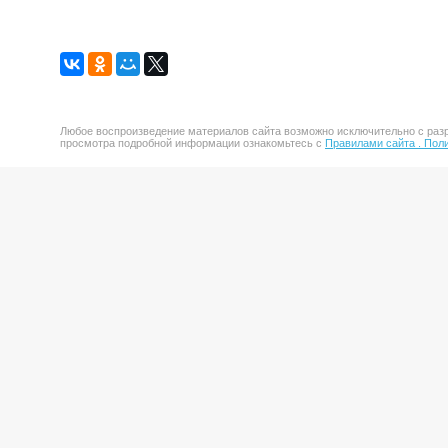
Любое воспроизведение материалов сайта возможно исключительно с разр
просмотра подробной информации ознакомьтесь с
Правилами сайта .
Поли