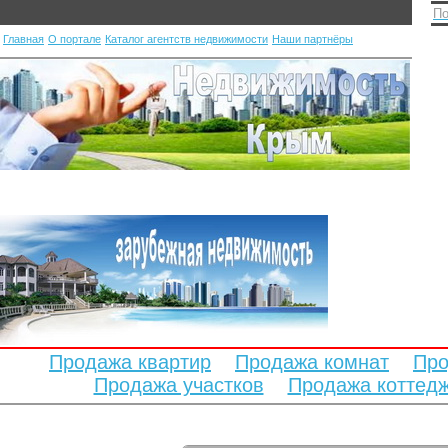
По
Главная
О портале
Каталог агентств недвижимости
Наши партнёры
Продажа квартир
Продажа комнат
Про
Продажа участков
Продажа коттед