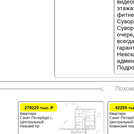
видео
этажа
фитне
Сувор
Сувор
очере
всегд
гаран
Невск
админ
Подро
Похож
279220 тыс.
Р
42259 ты
Квартира
Квартира
Санкт-Петербург г.,
Санкт-Петербур
Центральный ,
Центральный 
Невский пр.
Ковенский пер