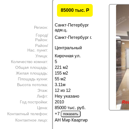
85000 тыс.
P
Санкт-Петербург
Регион:
адм.ц.
Город/
Санкт-Петербург г.
Район:
Район/
Центральный
Нас. пункт:
Кирочная ул.
Улица:
5
Количество комнат:
221 м
2
Общая площадь:
155 м
2
Жилая площадь:
55 м
2
Площадь кухни:
3.11м
Высота потолка:
12 из 12
Этаж:
Неу указано
Лифт:
2010
Год постройки:
85000 тыс. руб.
Цена:
+7
Контактный телефон:
АН Мир Квартир
Контактное лицо: