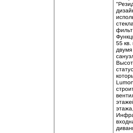
"Рези
дизайн
испол
стекл
фильт
Функц
55 кв.
двумя
сануз
Высот
стату
котор
Lumon
строи
венти
этаже
этажа
Инфра
входн
диван