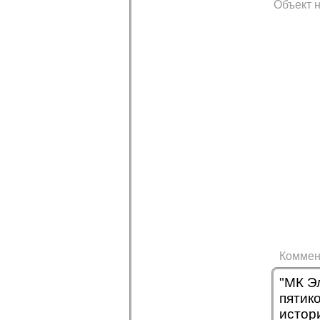
Объект н
Коммен
"МК Э
пятик
истор