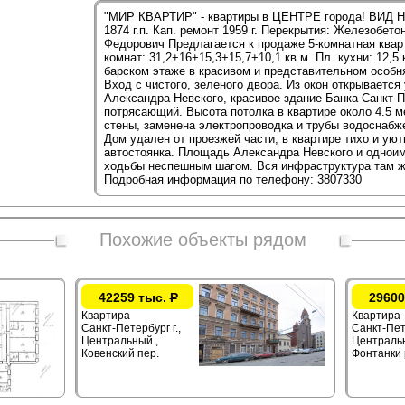
"МИР КВАРТИР" - квартиры в ЦЕНТРЕ города! ВИД 
1874 г.п. Кап. ремонт 1959 г. Перекрытия: Железобет
Федорович Предлагается к продаже 5-комнатная кварт
комнат: 31,2+16+15,3+15,7+10,1 кв.м. Пл. кухни: 12,5
барском этаже в красивом и представительном особня
Вход с чистого, зеленого двора. Из окон открывается
Александра Невского, красивое здание Банка Санкт-П
потрясающий. Высота потолка в квартире около 4.5 м
стены, заменена электропроводка и трубы водоснабже
Дом удален от проезжей части, в квартире тихо и уют
автостоянка. Площадь Александра Невского и одноим
ходьбы неспешным шагом. Вся инфраструктура там ж
Подробная информация по телефону: 3807330
Похожие объекты рядом
42259 тыс.
Р
29600
Квартира
Квартира
Санкт-Петербург г.,
Санкт-Пете
Центральный ,
Центральн
Ковенский пер.
Фонтанки 