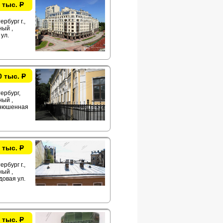
 тыс.
Р
рбург г.,
ый ,
ул.
0 тыс.
Р
ербург,
ый ,
нюшенная
 тыс.
Р
рбург г.,
ый ,
овая ул.
 тыс.
Р