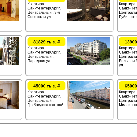
Квартира
Квартира
Санкт-Петербург г.,
Санкт-Пете
Центральный , 9-я
Центральн
Советская ул.
Рубинштей
81829 тыс.
Р
13900
Квартира
Квартира
Санкт-Петербург г.,
Санкт-Пете
Центральный ,
Центральн
Парадная ул.
Большая 
ул.
45000 тыс.
Р
65000
Квартира
Квартира
Санкт-Петербург г.,
Санкт-Пете
Центральный ,
Центральн
Грибоедова кан. наб.
Миллионн