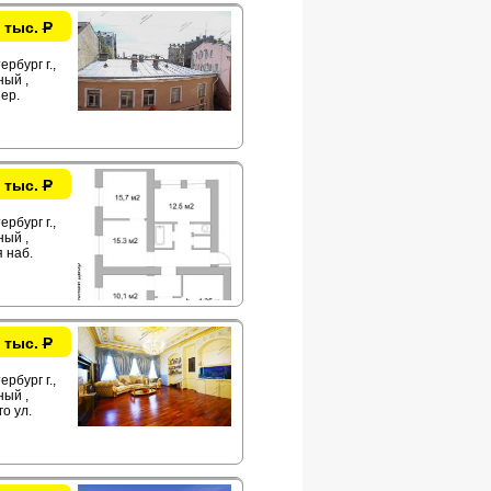
 тыс.
Р
рбург г.,
ый ,
ер.
 тыс.
Р
рбург г.,
ый ,
 наб.
 тыс.
Р
рбург г.,
ый ,
о ул.