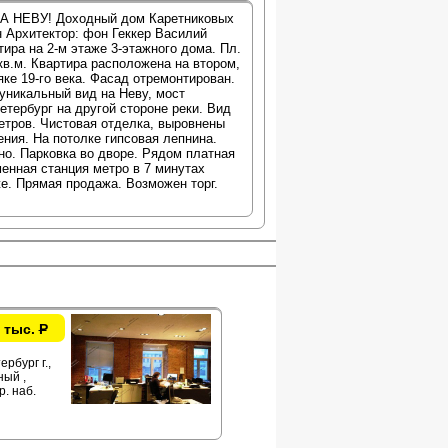
НА НЕВУ! Доходный дом Каретниковых
он Архитектор: фон Геккер Василий
ира на 2-м этаже 3-этажного дома. Пл.
 кв.м. Квартира расположена на втором,
ке 19-го века. Фасад отремонтирован.
 уникальный вид на Неву, мост
етербург на другой стороне реки. Вид
етров. Чистовая отделка, выровнены
ния. На потолке гипсовая лепнина.
но. Парковка во дворе. Рядом платная
енная станция метро в 7 минутах
е. Прямая продажа. Возможен торг.
 тыс.
Р
рбург г.,
ый ,
р. наб.