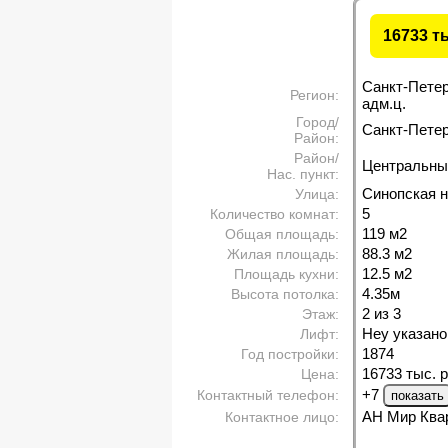
16733 т
Санкт-Пете
Регион:
адм.ц.
Город/
Санкт-Петерб
Район:
Район/
Центральны
Нас. пункт:
Синопская н
Улица:
5
Количество комнат:
119 м
2
Общая площадь:
88.3 м
2
Жилая площадь:
12.5 м
2
Площадь кухни:
4.35м
Высота потолка:
2 из 3
Этаж:
Неу указано
Лифт:
1874
Год постройки:
16733 тыс. р
Цена:
+7
Контактный телефон:
АН Мир Ква
Контактное лицо: