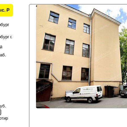
ыс.
P
рбург
ург г.
й
аб.
уб.
ртир