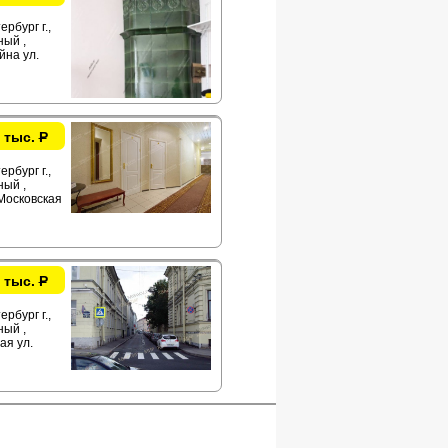
рбург г.,
ый ,
на ул.
 тыс.
Р
рбург г.,
ый ,
Московская
 тыс.
Р
рбург г.,
ый ,
ая ул.