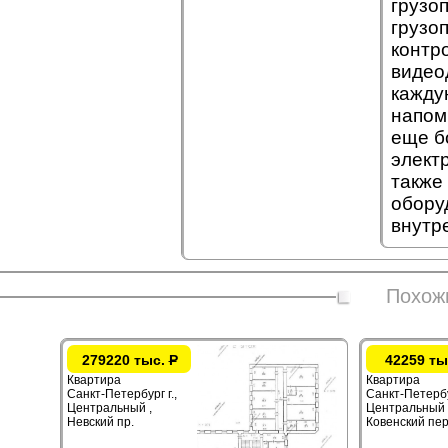
грузо
грузо
контр
видео
кажду
напом
еще б
элект
также
обору
внутр
Похож
279220 тыс.
Р
42259 ты
Квартира
Квартира
Санкт-Петербург г.,
Санкт-Петербур
Центральный ,
Центральный 
Невский пр.
Ковенский пер