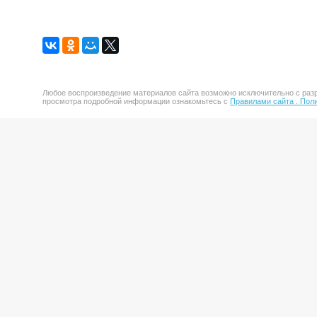
Любое воспроизведение материалов сайта возможно исключительно с разр
просмотра подробной информации ознакомьтесь с
Правилами сайта .
Поли