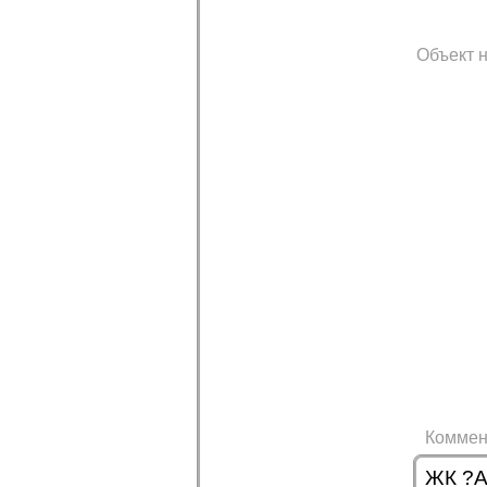
Объект н
Коммен
ЖК ?А