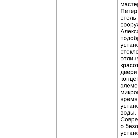
масте
Петер
столь
соору
Алекс
подоб
устан
стекл
отлич
красо
двери
конце
элеме
микро
время
устан
воды.
Совре
о без
устан