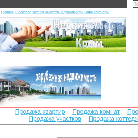
По
Главная
О портале
Каталог агентств недвижимости
Наши партнёры
Продажа квартир
Продажа комнат
Про
Продажа участков
Продажа коттед