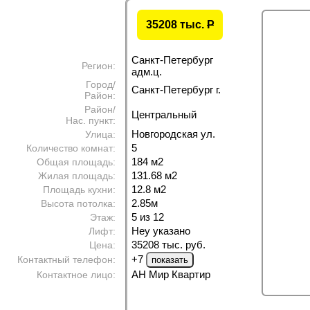
35208 тыс.
P
Санкт-Петербург
Регион:
адм.ц.
Город/
Санкт-Петербург г.
Район:
Район/
Центральный
Нас. пункт:
Новгородская ул.
Улица:
5
Количество комнат:
184 м
2
Общая площадь:
131.68 м
2
Жилая площадь:
12.8 м
2
Площадь кухни:
2.85м
Высота потолка:
5 из 12
Этаж:
Неу указано
Лифт:
35208 тыс. руб.
Цена:
+7
Контактный телефон:
АН Мир Квартир
Контактное лицо: