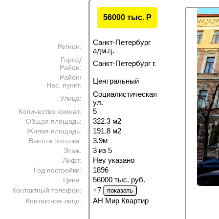
56000 тыс.
P
Санкт-Петербург
Регион:
адм.ц.
Город/
Санкт-Петербург г.
Район:
Район/
Центральный
Нас. пункт:
Социалистическая
Улица:
ул.
5
Количество комнат:
322.3 м
2
Общая площадь:
191.8 м
2
Жилая площадь:
3.9м
Высота потолка:
3 из 5
Этаж:
Неу указано
Лифт:
1896
Год постройки:
56000 тыс. руб.
Цена:
+7
Контактный телефон:
АН Мир Квартир
Контактное лицо: