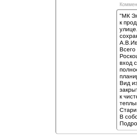
Коммен
"МК Э
к про
улице
сохра
А.В.И
Всего
Роско
вход 
полно
плани
Вид и
закры
к чист
теплы
Стари
В соб
Подро