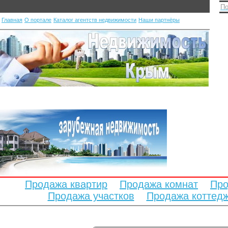
По
Главная
О портале
Каталог агентств недвижимости
Наши партнёры
Продажа квартир
Продажа комнат
Про
Продажа участков
Продажа коттед