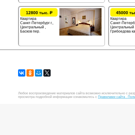
12800 тыс.
Р
45000 ты
Квартира
Квартира
Санкт-Петербург г.,
Санкт-Петербур
Центральный ,
Центральный 
Басков пер.
Грибоедова ка
Любое воспроизведение материалов сайта возможно исключительно с разр
просмотра подробной информации ознакомьтесь с
Правилами сайта .
Поли