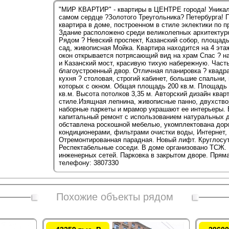
"МИР КВАРТИР" - квартиры в ЦЕНТРЕ города! Уникал
самом сердце ?Золотого Треугольника? Петербурга! 
квартира в доме, построенном в стиле эклектики по пр
Здание расположено среди великолепных архитектур
Рядом ? Невский проспект, Казанский собор, площад
сад, живописная Мойка. Квартира находится на 4 эта
окон открывается потрясающий вид на храм Спас ? на
и Казанский мост, красивую тихую набережную. Част
благоустроенный двор. Отличная планировка ? квадра
кухня ? столовая, строгий кабинет, большие спальни,
которых с окном. Общая площадь 200 кв.м. Площадь 
кв.м. Высота потолков 3,35 м. Авторский дизайн ква
стиле.Изящная лепнина, живописные панно, двухство
наборные паркеты и мрамор украшают ее интерьеры. 
капитальный ремонт с использованием натуральных 
обставлена роскошной мебелью, укомплектована доро
кондиционерами, фильтрами очистки воды, Интернет,
Отремонтированная парадная. Новый лифт. Круглосу
Респектабельные соседи. В доме организовано ТСЖ.
инженерных сетей. Парковка в закрытом дворе. Прям
телефону: 3807330
Похожие объекты рядом