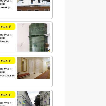
рбург г.,
ый ,
овая ул.
 тыс.
Р
рбург г.,
ый ,
на ул.
 тыс.
Р
рбург г.,
ый ,
Московская
 тыс.
Р
рбург г.,