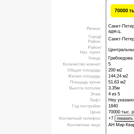
70000 т
Санкт-Пете
Регион:
адм.ц.
Город/
Санкт-Петерб
Район:
Район/
Центральны
Нас. пункт:
Грибоедова 
Улица:
5
Количество комнат:
200 м
2
Общая площадь:
144.24 м
2
Жилая площадь:
51.63 м
2
Площадь кухни:
3.35м
Высота потолка:
4 из 5
Этаж:
Неу указано
Лифт:
1840
Год постройки:
70000 тыс. р
Цена:
+7
Контактный телефон:
АН Мир Ква
Контактное лицо: