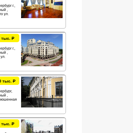
рбург г.,
ый ,
о ул.
 тыс.
Р
рбург г.,
ый ,
ул.
0 тыс.
Р
ербург,
ый ,
нюшенная
 тыс.
Р