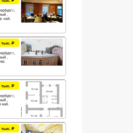
 тыс.
Р
рбург г.,
ый ,
р. наб.
 тыс.
Р
рбург г.,
ый ,
ер.
 тыс.
Р
рбург г.,
ый ,
 наб.
 тыс.
Р