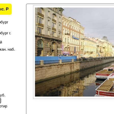
ыс.
P
рбург
ург г.
й
кан. наб.
уб.
ртир