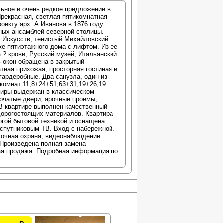
ьное и очень редкое предложение в
Прекрасная, светлая пятикомнатная
оекту арх. А.Иванова в 1876 году.
ных ансамблей северной столицы.
ь Искусств, тенистый Михайловский
же пятиэтажного дома с лифтом. Из ее
 ? крови, Русский музей, Итальянский
ь окон обращена в закрытый
тная прихожая, просторная гостиная и
 гардеробные. Два санузла, один из
комнат 11,8+24+51,63+31,19+26,19
ртиры выдержан в классическом
рчатые двери, арочные проемы,
В квартире выполнен качественный
дорогостоящих материалов. Квартира
гой бытовой техникой и оснащена
 спутниковым ТВ. Вход с набережной.
точная охрана, видеонаблюдение.
 Произведена полная замена
ая продажа. Подробная информация по