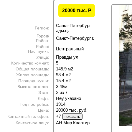
20000 тыс.
P
Санкт-Петербург
Регион:
адм.ц.
Город/
Санкт-Петербург г.
Район:
Район/
Центральный
Нас. пункт:
Правды ул.
Улица:
5
Количество комнат:
145.9 м
2
Общая площадь:
98.4 м
2
Жилая площадь:
15.4 м
2
Площадь кухни:
3.48м
Высота потолка:
2 из 7
Этаж:
Неу указано
Лифт:
1914
Год постройки:
20000 тыс. руб.
Цена:
+7
Контактный телефон:
АН Мир Квартир
Контактное лицо: