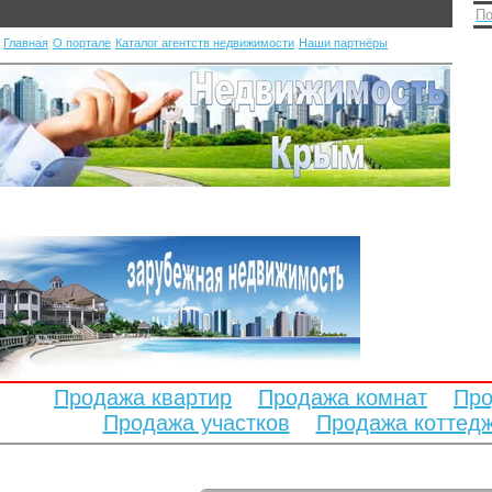
По
Главная
О портале
Каталог агентств недвижимости
Наши партнёры
Продажа квартир
Продажа комнат
Про
Продажа участков
Продажа коттед