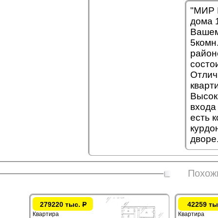
"МИР 
дома 
Вашем
5комн
район
состо
Отлич
кварт
Высоки
входа
есть 
курдо
дворе
Похож
279220 тыс.
Р
42259 ты
Квартира
Квартира