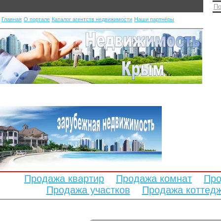
По
Главная
О портале
Каталог агентств недвижимости
Наши партнёры
Продажа квартир
Продажа комнат
Про
Продажа участков
Продажа коттед