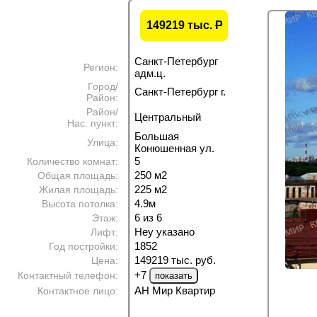
149219 тыс.
P
Санкт-Петербург
Регион:
адм.ц.
Город/
Санкт-Петербург г.
Район:
Район/
Центральный
Нас. пункт:
Большая
Улица:
Конюшенная ул.
5
Количество комнат:
250 м
2
Общая площадь:
225 м
2
Жилая площадь:
4.9м
Высота потолка:
6 из 6
Этаж:
Неу указано
Лифт:
1852
Год постройки:
149219 тыс. руб.
Цена:
+7
Контактный телефон:
АН Мир Квартир
Контактное лицо: