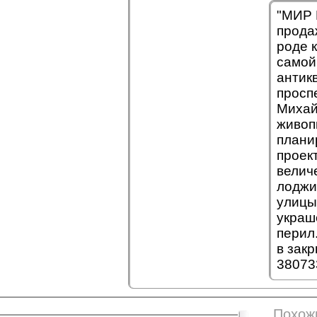
"МИР 
прода
роде 
самой
антик
просп
Михай
живоп
плани
проек
велич
лоджи
улицы
украш
перил
в зак
38073
Похож