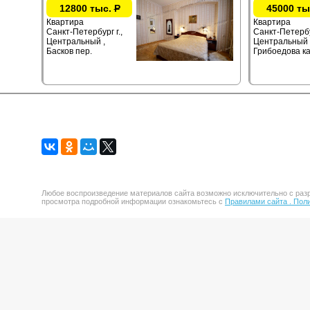
12800 тыс.
Р
45000 ты
Квартира
Квартира
Санкт-Петербург г.,
Санкт-Петербур
Центральный ,
Центральный 
Басков пер.
Грибоедова ка
Любое воспроизведение материалов сайта возможно исключительно с разр
просмотра подробной информации ознакомьтесь с
Правилами сайта .
Поли