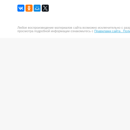
Любое воспроизведение материалов сайта возможно исключительно с разр
просмотра подробной информации ознакомьтесь с
Правилами сайта .
Поли