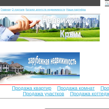
По
Главная
О портале
Каталог агентств недвижимости
Наши партнёры
Продажа квартир
Продажа комнат
Про
Продажа участков
Продажа коттед