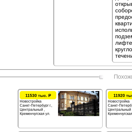
откры
собор
предо
кварт
испол
подзе
лифте
кругл
течен
Похож
11530 тыс.
Р
11920 ты
Новостройка
Новостройка
Санкт-Петербург г.,
Санкт-Петербур
Центральный ,
Центральный 
Кременчугская ул.
Кременчугская