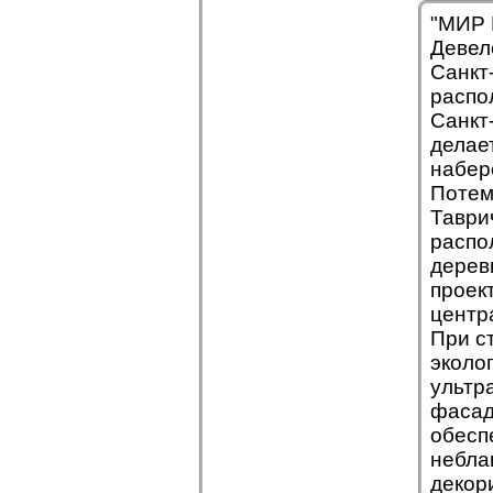
"МИР 
Девел
Санкт
распо
Санкт
делае
набер
Потем
Таври
распо
дерев
проек
центр
При с
эколо
ультр
фасад
обесп
небла
декор