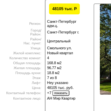
48105 тыс.
P
Санкт-Петербург
Регион:
адм.ц.
Город/
Санкт-Петербург г.
Район:
Район/
Центральный
Нас. пункт:
Смольного ул.
Улица:
Новый квартал
Жилой комплекс:
4
Количество комнат:
168.8 м
2
Общая площадь:
96.77 м
2
Жилая площадь:
18.8 м
2
Площадь кухни:
7 из 8
Этаж:
Неу указано
Лифт:
48105 тыс. руб.
Цена:
+7
Контактный телефон:
АН Мир Квартир
Контактное лицо: