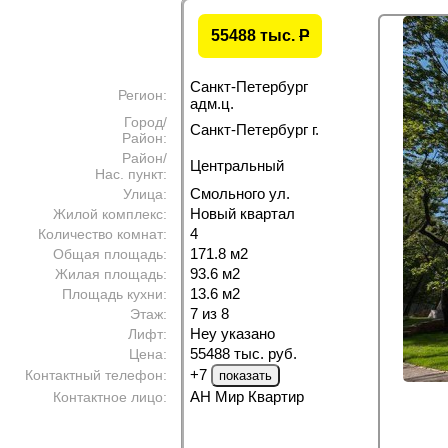
55488 тыс.
P
Санкт-Петербург
Регион:
адм.ц.
Город/
Санкт-Петербург г.
Район:
Район/
Центральный
Нас. пункт:
Смольного ул.
Улица:
Новый квартал
Жилой комплекс:
4
Количество комнат:
171.8 м
2
Общая площадь:
93.6 м
2
Жилая площадь:
13.6 м
2
Площадь кухни:
7 из 8
Этаж:
Неу указано
Лифт:
55488 тыс. руб.
Цена:
+7
Контактный телефон:
АН Мир Квартир
Контактное лицо: