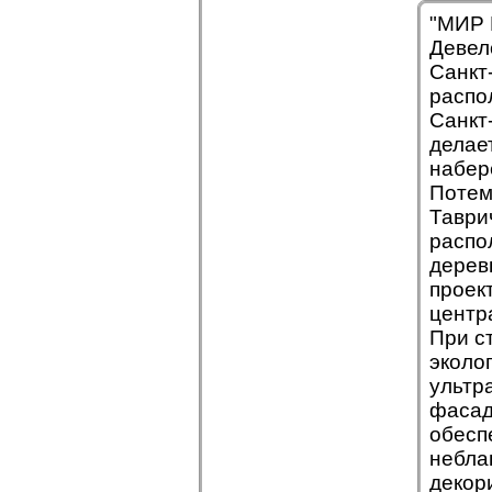
"МИР 
Девел
Санкт
распо
Санкт
делае
набер
Потем
Таври
распо
дерев
проек
центр
При с
эколо
ультр
фасад
обесп
небла
декор