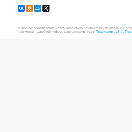
Любое воспроизведение материалов сайта возможно исключительно с разр
просмотра подробной информации ознакомьтесь с
Правилами сайта .
Поли