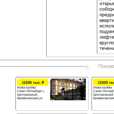
откры
собор
предо
кварт
испол
подзе
лифте
кругл
течен
Похож
11530 тыс.
Р
11920 ты
Новостройка
Новостройка
Санкт-Петербург г.,
Санкт-Петербур
Центральный ,
Центральный 
Кременчугская ул.
Кременчугская