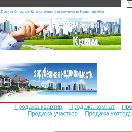
По
Главная
О портале
Каталог агентств недвижимости
Наши партнёры
Продажа квартир
Продажа комнат
Про
Продажа участков
Продажа коттед