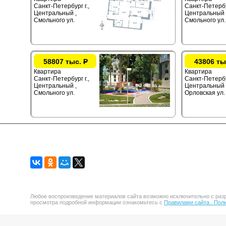
Санкт-Петербург г.,
Санкт-Петербур
Центральный ,
Центральный 
Смольного ул.
Смольного ул.
58807 тыс.
Р
43806 ты
Квартира
Квартира
Санкт-Петербург г.,
Санкт-Петербур
Центральный ,
Центральный 
Смольного ул.
Орловская ул.
Любое воспроизведение материалов сайта возможно исключительно с разр
просмотра подробной информации ознакомьтесь с
Правилами сайта .
Поли