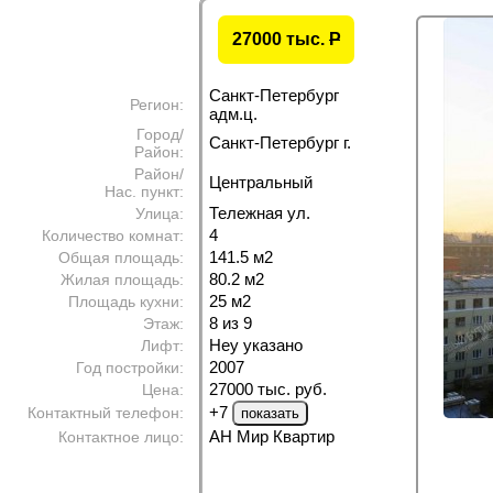
27000 тыс.
P
Санкт-Петербург
Регион:
адм.ц.
Город/
Санкт-Петербург г.
Район:
Район/
Центральный
Нас. пункт:
Тележная ул.
Улица:
4
Количество комнат:
141.5 м
2
Общая площадь:
80.2 м
2
Жилая площадь:
25 м
2
Площадь кухни:
8 из 9
Этаж:
Неу указано
Лифт:
2007
Год постройки:
27000 тыс. руб.
Цена:
+7
Контактный телефон:
АН Мир Квартир
Контактное лицо: