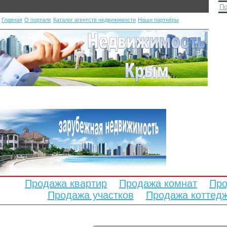
По
Главная
О портале
Каталог агентств недвижимости
Наши партнёры
Продажа квартир
Продажа комнат
Про
Продажа участков
Продажа коттед