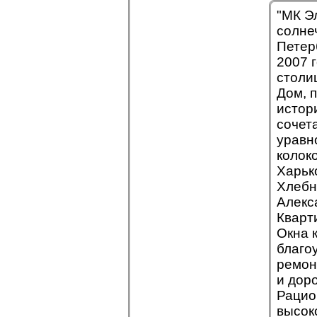
"МК Э
солне
Петер
2007 
столи
Дом, 
истор
сочет
уравн
колок
Харько
Хлебн
Алекс
Кварт
Окна 
благо
ремон
и дор
Рацио
высок