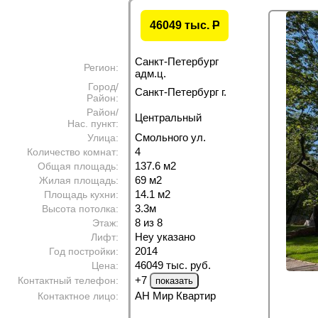
46049 тыс.
P
Санкт-Петербург
Регион:
адм.ц.
Город/
Санкт-Петербург г.
Район:
Район/
Центральный
Нас. пункт:
Смольного ул.
Улица:
4
Количество комнат:
137.6 м
2
Общая площадь:
69 м
2
Жилая площадь:
14.1 м
2
Площадь кухни:
3.3м
Высота потолка:
8 из 8
Этаж:
Неу указано
Лифт:
2014
Год постройки:
46049 тыс. руб.
Цена:
+7
Контактный телефон:
АН Мир Квартир
Контактное лицо: