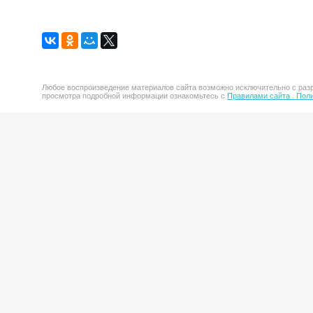
Любое воспроизведение материалов сайта возможно исключительно с разр
просмотра подробной информации ознакомьтесь с
Правилами сайта .
Поли