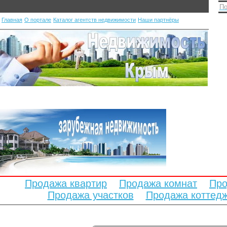
По
Главная
О портале
Каталог агентств недвижимости
Наши партнёры
Продажа квартир
Продажа комнат
Про
Продажа участков
Продажа коттед