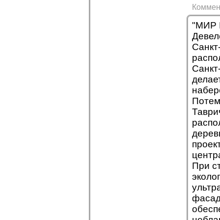
Коммен
"МИР 
Девел
Санкт
распо
Санкт
делае
набер
Потем
Таври
распо
дерев
проек
центр
При с
эколо
ультр
фасад
обесп
небла