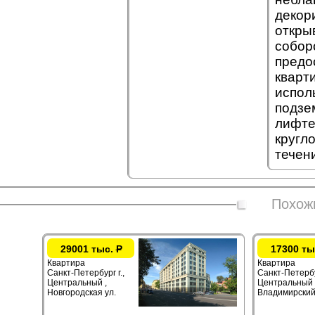
декор
откры
собор
предо
кварт
испол
подзе
лифте
кругл
течен
Похож
29001 тыс.
Р
17300 ты
Квартира
Квартира
Санкт-Петербург г.,
Санкт-Петербур
Центральный ,
Центральный 
Новгородская ул.
Владимирский