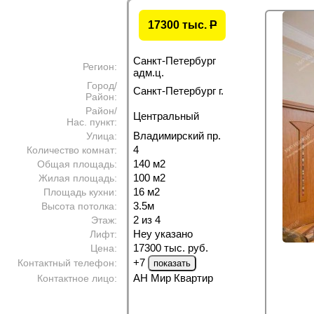
17300 тыс.
P
Санкт-Петербург
Регион:
адм.ц.
Город/
Санкт-Петербург г.
Район:
Район/
Центральный
Нас. пункт:
Владимирский пр.
Улица:
4
Количество комнат:
140 м
2
Общая площадь:
100 м
2
Жилая площадь:
16 м
2
Площадь кухни:
3.5м
Высота потолка:
2 из 4
Этаж:
Неу указано
Лифт:
17300 тыс. руб.
Цена:
+7
Контактный телефон:
АН Мир Квартир
Контактное лицо: