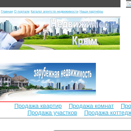
По
Главная
О портале
Каталог агентств недвижимости
Наши партнёры
Продажа квартир
Продажа комнат
Про
Продажа участков
Продажа коттед