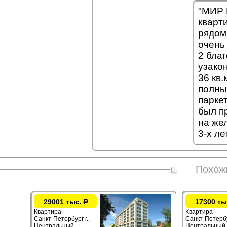
"МИР 
кварт
рядом
очень 
2 бла
узако
36 кв.
полны
паркет
был п
на же
3-х лет
Похож
29001 тыс.
Р
17300 ты
Квартира
Квартира
Санкт-Петербург г.,
Санкт-Петербур
Центральный ,
Центральный 