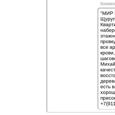
Коммен
"МИР 
Щурупо
Кварт
набер
этажн
прове
все а
крови
шагов
Михай
качес
восст
дерев
есть 
хорош
присо
+7(91