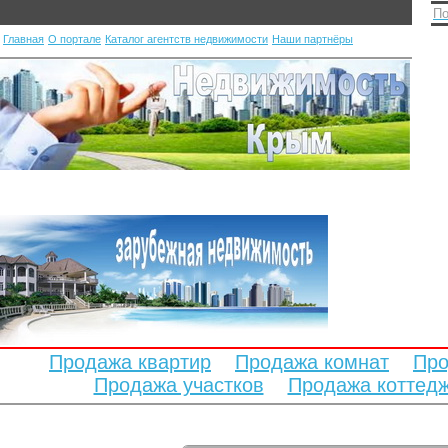
По
Главная
О портале
Каталог агентств недвижимости
Наши партнёры
Продажа квартир
Продажа комнат
Про
Продажа участков
Продажа коттед