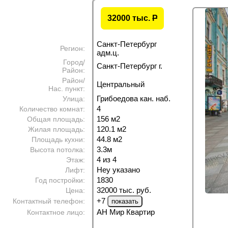
32000 тыс.
P
Санкт-Петербург
Регион:
адм.ц.
Город/
Санкт-Петербург г.
Район:
Район/
Центральный
Нас. пункт:
Грибоедова кан. наб.
Улица:
4
Количество комнат:
156 м
2
Общая площадь:
120.1 м
2
Жилая площадь:
44.8 м
2
Площадь кухни:
3.3м
Высота потолка:
4 из 4
Этаж:
Неу указано
Лифт:
1830
Год постройки:
32000 тыс. руб.
Цена:
+7
Контактный телефон:
АН Мир Квартир
Контактное лицо: