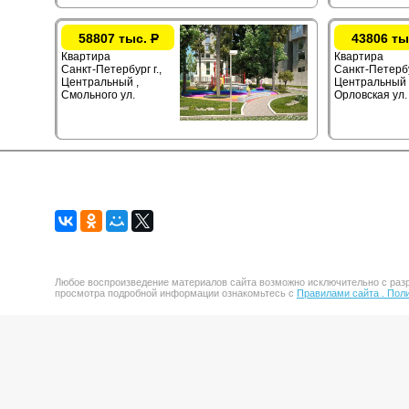
58807 тыс.
Р
43806 ты
Квартира
Квартира
Санкт-Петербург г.,
Санкт-Петербур
Центральный ,
Центральный 
Смольного ул.
Орловская ул.
Любое воспроизведение материалов сайта возможно исключительно с разр
просмотра подробной информации ознакомьтесь с
Правилами сайта .
Поли