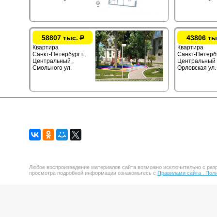
58807 тыс.
Р
43806 ты
Квартира
Квартира
Санкт-Петербург г.,
Санкт-Петербур
Центральный ,
Центральный 
Смольного ул.
Орловская ул.
Любое воспроизведение материалов сайта возможно исключительно с разр
просмотра подробной информации ознакомьтесь с
Правилами сайта .
Поли