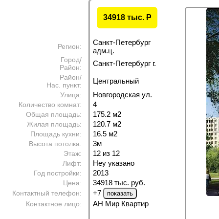
34918 тыс.
P
Санкт-Петербург
Регион:
адм.ц.
Город/
Санкт-Петербург г.
Район:
Район/
Центральный
Нас. пункт:
Новгородская ул.
Улица:
4
Количество комнат:
175.2 м
2
Общая площадь:
120.7 м
2
Жилая площадь:
16.5 м
2
Площадь кухни:
3м
Высота потолка:
12 из 12
Этаж:
Неу указано
Лифт:
2013
Год постройки:
34918 тыс. руб.
Цена:
+7
Контактный телефон:
АН Мир Квартир
Контактное лицо: