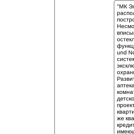
"МК Э
распо
постр
Несмо
вписы
остек
функц
und N
систе
экскл
охран
Разви
аптек
комна
детск
проек
кварт
же кв
креди
имеющ