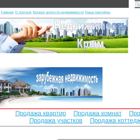
По
Главная
О портале
Каталог агентств недвижимости
Наши партнёры
Продажа квартир
Продажа комнат
Про
Продажа участков
Продажа коттед