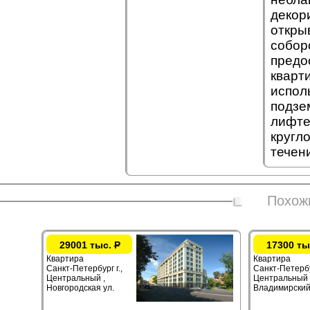
декор
откры
собор
предо
кварт
испол
подзе
лифте
кругл
течен
Похож
29001 тыс.
Р
17300 ты
Квартира
Квартира
Санкт-Петербург г.,
Санкт-Петербур
Центральный ,
Центральный 
Новгородская ул.
Владимирский