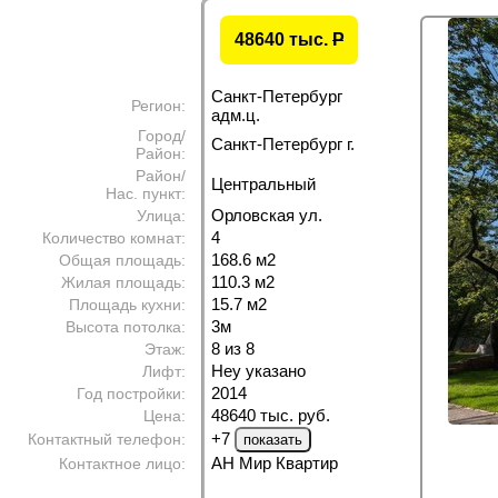
48640 тыс.
P
Санкт-Петербург
Регион:
адм.ц.
Город/
Санкт-Петербург г.
Район:
Район/
Центральный
Нас. пункт:
Орловская ул.
Улица:
4
Количество комнат:
168.6 м
2
Общая площадь:
110.3 м
2
Жилая площадь:
15.7 м
2
Площадь кухни:
3м
Высота потолка:
8 из 8
Этаж:
Неу указано
Лифт:
2014
Год постройки:
48640 тыс. руб.
Цена:
+7
Контактный телефон:
АН Мир Квартир
Контактное лицо: