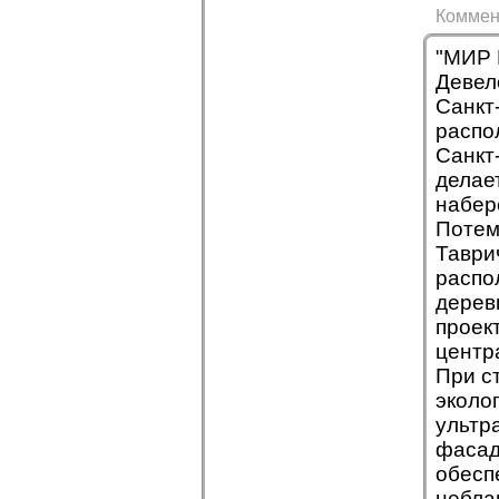
Коммен
"МИР 
Девел
Санкт
распо
Санкт
делае
набер
Потем
Таври
распо
дерев
проек
центр
При с
эколо
ультр
фасад
обесп
небла