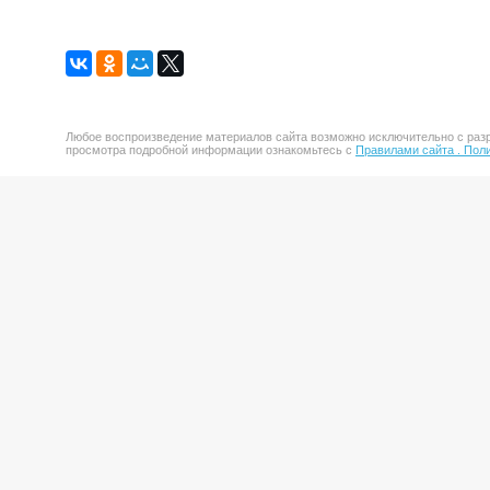
Любое воспроизведение материалов сайта возможно исключительно с разр
просмотра подробной информации ознакомьтесь с
Правилами сайта .
Поли