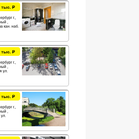
 тыс.
Р
рбург г.,
ый ,
а кан. наб.
 тыс.
Р
рбург г.,
ый ,
я ул.
 тыс.
Р
рбург г.,
ый ,
ул.