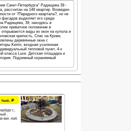
ие Санкт-Петербурга" Радищева 39 -
, рассчитан на 148 квартир. Возведен
зости от ?Парадного квартала?, но не
ки фасадов выделяет его среди
на Радищева, 39, находясь в
более приватное положение в
 открываются виды из окон на купола и
ловская крепость, Спас на Крови,
новлены деревянные окна с
яторы Kermi, входная усиленная
дивидуальный тепловой пункт, 4-х
ой класса Luxe. Детская площадка и
итория. Подземный охраняемый
 тыс.
Р
рбург г.,
ый ,
а кан. наб.