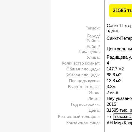
31585 т
Санкт-Пете
Регион:
адм.ц.
Город/
Санкт-Петерб
Район:
Район/
Центральны
Нас. пункт:
Радищева у
Улица:
4
Количество комнат:
147.7 м
2
Общая площадь:
88.6 м
2
Жилая площадь:
13.8 м
2
Площадь кухни:
3.3м
Высота потолка:
2 из 8
Этаж:
Неу указано
Лифт:
2015
Год постройки:
31585 тыс. р
Цена:
+7
Контактный телефон:
АН Мир Ква
Контактное лицо: