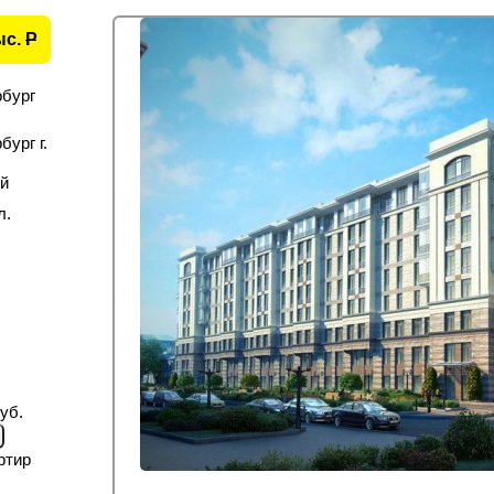
ыс.
P
рбург
ург г.
й
л.
уб.
ртир