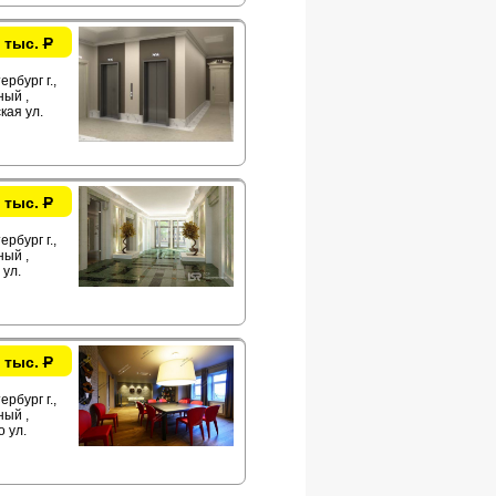
 тыс.
Р
рбург г.,
ый ,
кая ул.
 тыс.
Р
рбург г.,
ый ,
ул.
 тыс.
Р
рбург г.,
ый ,
о ул.