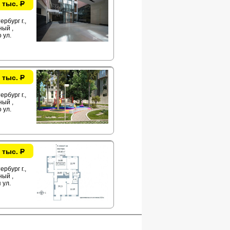
 тыс.
Р
рбург г.,
ый ,
 ул.
 тыс.
Р
рбург г.,
ый ,
 ул.
 тыс.
Р
рбург г.,
ый ,
 ул.