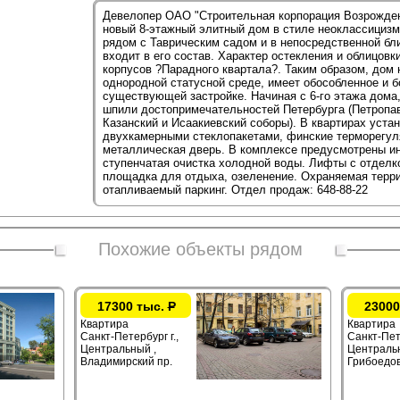
Девелопер ОАО "Строительная корпорация Возрожден
новый 8-этажный элитный дом в стиле неоклассицизма
рядом с Таврическим садом и в непосредственной бли
входит в его состав. Характер остекления и облицов
корпусов ?Парадного квартала?. Таким образом, дом 
однородной статусной среде, имеет обособленное и 
существующей застройке. Начиная с 6-го этажа дома,
шпили достопримечательностей Петербурга (Петропав
Казанский и Исаакиевский соборы). В квартирах уста
двухкамерными стеклопакетами, финские терморегул
металлическая дверь. В комплексе предусмотрены ин
ступенчатая очистка холодной воды. Лифты с отделк
площадка для отдыха, озеленение. Охраняемая терр
отапливаемый паркинг. Отдел продаж: 648-88-22
Похожие объекты рядом
17300 тыс.
Р
23000
Квартира
Квартира
Санкт-Петербург г.,
Санкт-Пете
Центральный ,
Центральн
Владимирский пр.
Грибоедов