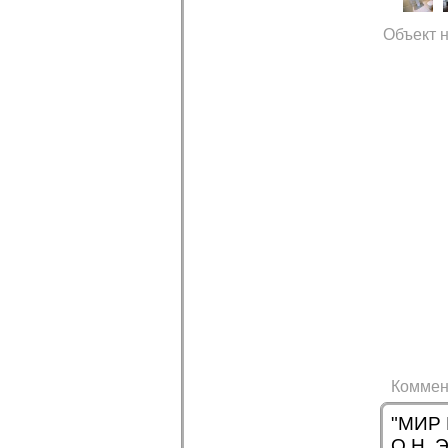
Объект н
Коммен
"МИР 
О.Н. Э