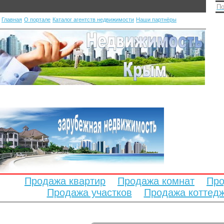
По
Главная
О портале
Каталог агентств недвижимости
Наши партнёры
Продажа квартир
Продажа комнат
Про
Продажа участков
Продажа коттед