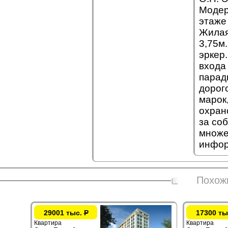
Модер
этаже 
Жилая 
3,75м.
эркер
входа 
парад
дорог
марок
охран
за со
множе
инфор
Похож
29001 тыс.
Р
17300 ты
Квартира
Квартира