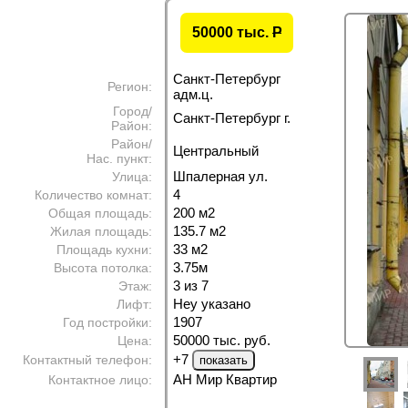
50000 тыс.
P
Санкт-Петербург
Регион:
адм.ц.
Город/
Санкт-Петербург г.
Район:
Район/
Центральный
Нас. пункт:
Шпалерная ул.
Улица:
4
Количество комнат:
200 м
2
Общая площадь:
135.7 м
2
Жилая площадь:
33 м
2
Площадь кухни:
3.75м
Высота потолка:
3 из 7
Этаж:
Неу указано
Лифт:
1907
Год постройки:
50000 тыс. руб.
Цена:
+7
Контактный телефон:
АН Мир Квартир
Контактное лицо: