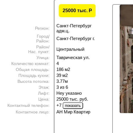
25000 тыс.
P
Санкт-Петербург
Регион:
адм.ц.
Город/
Санкт-Петербург г.
Район:
Район/
Центральный
Нас. пункт:
Таврическая ул.
Улица:
4
Количество комнат:
186 м
2
Общая площадь:
39 м
2
Площадь кухни:
3.77м
Высота потолка:
3 из 6
Этаж:
Неу указано
Лифт:
25000 тыс. руб.
Цена:
+7
Контактный телефон:
АН Мир Квартир
Контактное лицо: