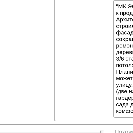
"МК Э
к про
Архит
строи
фасад
сохра
ремон
дерев
3/6 э
потол
Плани
может
улицу
(две и
гарде
сада 
комфо
Похож