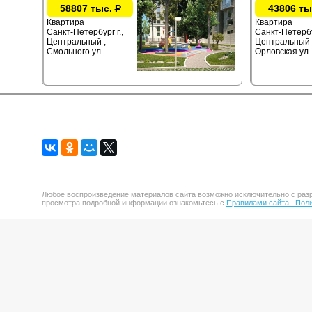
58807 тыс.
Р
43806 ты
Квартира
Квартира
Санкт-Петербург г.,
Санкт-Петербур
Центральный ,
Центральный 
Смольного ул.
Орловская ул.
Любое воспроизведение материалов сайта возможно исключительно с разр
просмотра подробной информации ознакомьтесь с
Правилами сайта .
Поли