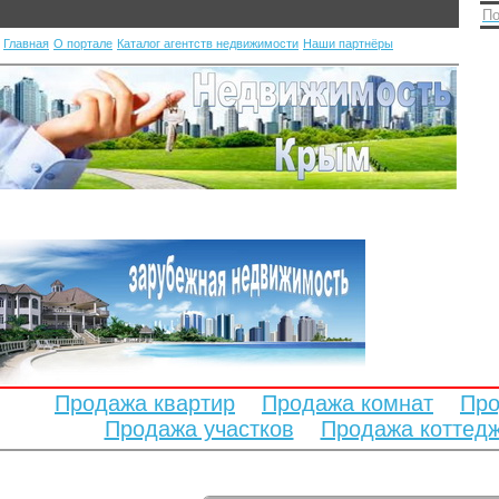
По
Главная
О портале
Каталог агентств недвижимости
Наши партнёры
Продажа квартир
Продажа комнат
Про
Продажа участков
Продажа коттед