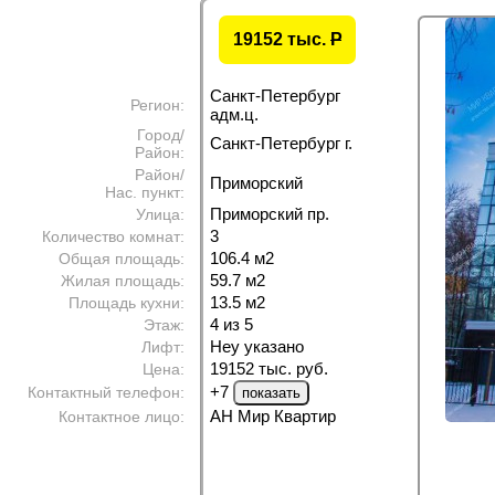
19152 тыс.
P
Санкт-Петербург
Регион:
адм.ц.
Город/
Санкт-Петербург г.
Район:
Район/
Приморский
Нас. пункт:
Приморский пр.
Улица:
3
Количество комнат:
106.4 м
2
Общая площадь:
59.7 м
2
Жилая площадь:
13.5 м
2
Площадь кухни:
4 из 5
Этаж:
Неу указано
Лифт:
19152 тыс. руб.
Цена:
+7
Контактный телефон:
АН Мир Квартир
Контактное лицо: