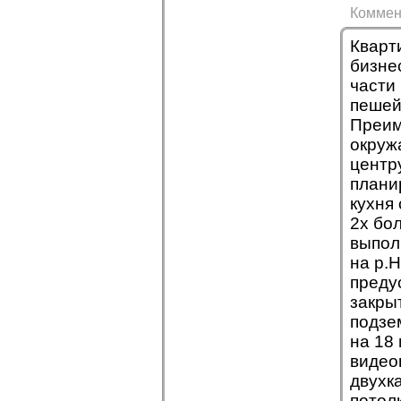
Коммен
Кварт
бизне
части
пешей
Преим
окруж
центр
плани
кухня
2х бо
выпол
на р.
преду
закры
подзе
на 18
видео
двухк
потол