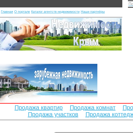
По
Главная
О портале
Каталог агентств недвижимости
Наши партнёры
Продажа квартир
Продажа комнат
Про
Продажа участков
Продажа коттед