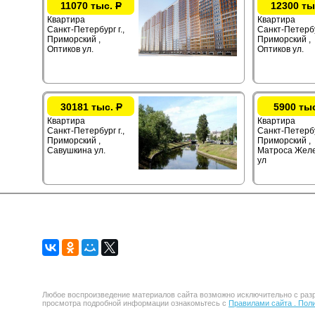
11070 тыс.
Р
12300 ты
Квартира
Квартира
Санкт-Петербург г.,
Санкт-Петербур
Приморский ,
Приморский ,
Оптиков ул.
Оптиков ул.
30181 тыс.
Р
5900 ты
Квартира
Квартира
Санкт-Петербург г.,
Санкт-Петербу
Приморский ,
Приморский ,
Савушкина ул.
Матроса Жел
ул
Любое воспроизведение материалов сайта возможно исключительно с разр
просмотра подробной информации ознакомьтесь с
Правилами сайта .
Поли