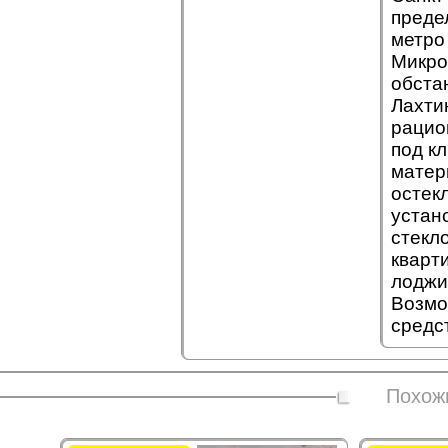
преде
метро
Микро
обста
Лахти
рацио
под к
матер
остек
устан
стекло
кварт
лоджи
Возмо
средс
Похож