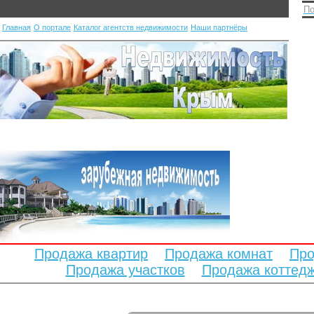
По
Главная
О портале
Каталог агентств недвижимости
Наши партнёры
Продажа квартир
Продажа комнат
Про
Продажа участков
Продажа коттед