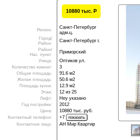
10880 тыс.
P
Санкт-Петербург
Регион:
адм.ц.
Город/
Санкт-Петербург г.
Район:
Район/
Приморский
Нас. пункт:
Оптиков ул.
Улица:
3
Количество комнат:
91.6 м
2
Общая площадь:
50.6 м
2
Жилая площадь:
12.9 м
2
Площадь кухни:
12 из 25
Этаж:
Неу указано
Лифт:
2012
Год постройки:
10880 тыс. руб.
Цена:
+7
Контактный телефон:
АН Мир Квартир
Контактное лицо: