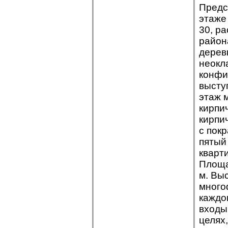
Предс
этаже
30, р
район
дерев
неокл
конфи
высту
этаж 
кирпи
кирпи
с пок
пятый
кварт
Площад
м. Вы
много
каждо
входы
целях