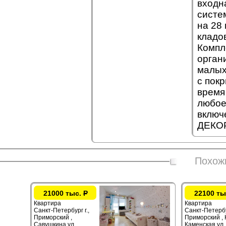
входн
систе
на 28
кладо
Компл
орган
малых
с пок
время
любое
включ
ДЕКОР
Похож
21000 тыс.
Р
22100 ты
Квартира
Квартира
Санкт-Петербург г.,
Санкт-Петербур
Приморский ,
Приморский ,
Савушкина ул.
Каменская ул.