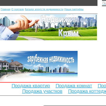
По
Главная
О портале
Каталог агентств недвижимости
Наши партнёры
Продажа квартир
Продажа комнат
Про
Продажа участков
Продажа коттед