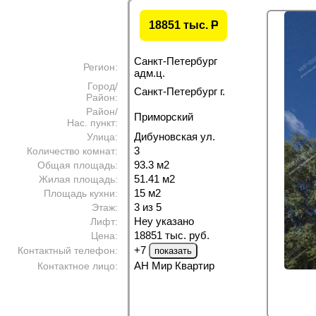
18851 тыс.
P
Санкт-Петербург
Регион:
адм.ц.
Город/
Санкт-Петербург г.
Район:
Район/
Приморский
Нас. пункт:
Дибуновская ул.
Улица:
3
Количество комнат:
93.3 м
2
Общая площадь:
51.41 м
2
Жилая площадь:
15 м
2
Площадь кухни:
3 из 5
Этаж:
Неу указано
Лифт:
18851 тыс. руб.
Цена:
+7
Контактный телефон:
АН Мир Квартир
Контактное лицо: