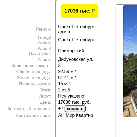
17036 тыс.
P
Санкт-Петербург
Регион:
адм.ц.
Город/
Санкт-Петербург г.
Район:
Район/
Приморский
Нас. пункт:
Дибуновская ул.
Улица:
3
Количество комнат:
92.59 м
2
Общая площадь:
51.41 м
2
Жилая площадь:
15 м
2
Площадь кухни:
2 из 5
Этаж:
Неу указано
Лифт:
17036 тыс. руб.
Цена:
+7
Контактный телефон:
АН Мир Квартир
Контактное лицо: