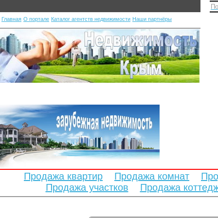
По
Главная
О портале
Каталог агентств недвижимости
Наши партнёры
Продажа квартир
Продажа комнат
Про
Продажа участков
Продажа коттед