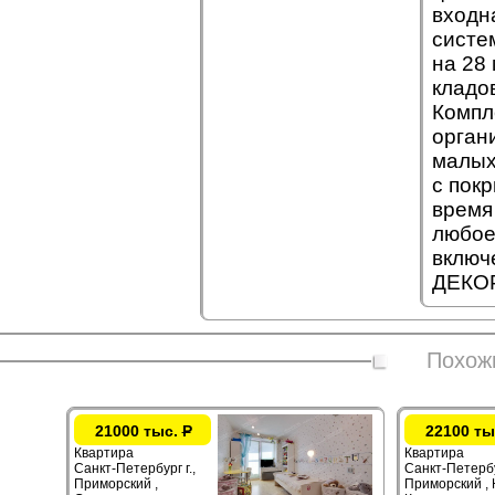
входн
систе
на 28
кладо
Компл
орган
малых
с пок
время
любое
включ
ДЕКОР
Похож
21000 тыс.
Р
22100 ты
Квартира
Квартира
Санкт-Петербург г.,
Санкт-Петербур
Приморский ,
Приморский ,