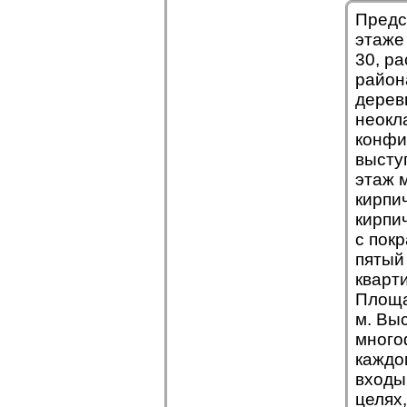
Предс
этаже
30, р
район
дерев
неокл
конфи
высту
этаж 
кирпи
кирпи
с пок
пятый
кварт
Площад
м. Вы
много
каждо
входы
целях